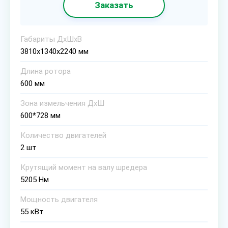
Заказать
Габариты ДхШхВ
3810x1340x2240 мм
Длина ротора
600 мм
Зона измельчения ДхШ
600*728 мм
Количество двигателей
2 шт
Крутящий момент на валу шредера
5205 Нм
Мощность двигателя
55 кВт