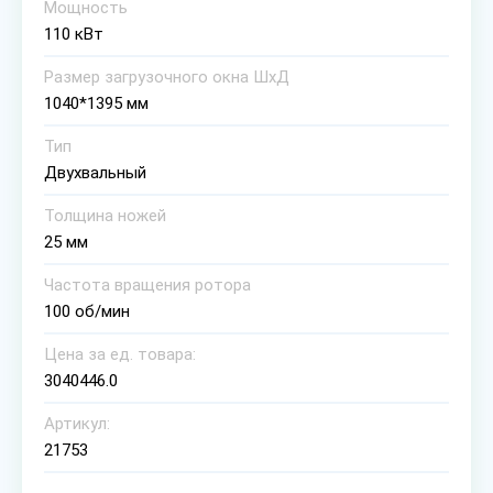
Мощность
110 кВт
Размер загрузочного окна ШхД
1040*1395 мм
Тип
Двухвальный
Толщина ножей
25 мм
Частота вращения ротора
100 об/мин
Цена за ед. товара:
3040446.0
Артикул:
21753