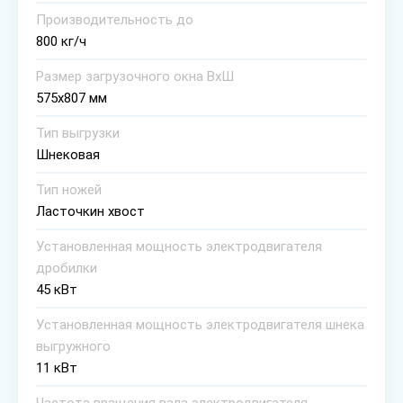
Производительность до
800 кг/ч
Размер загрузочного окна ВхШ
575х807 мм
Тип выгрузки
Шнековая
Тип ножей
Ласточкин хвост
Установленная мощность электродвигателя
дробилки
45 кВт
Установленная мощность электродвигателя шнека
выгружного
11 кВт