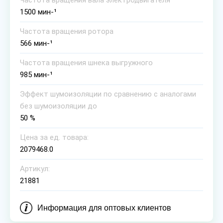
Частота вращения вала электродвигателя
1500 мин-¹
Частота вращения ротора
566 мин-¹
Частота вращения шнека выгружного
985 мин-¹
Эффект шумоизоляции по сравнению с аналогами
без шумоизоляции до
50 %
Цена за ед. товара:
2079468.0
Артикул:
21881
Информация для оптовых клиентов