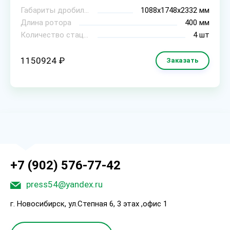
Габариты дробилки (ДхШхВ)
1088х1748х2332 мм
Длина ротора
400 мм
Количество стационарных ножей
4 шт
1150924 ₽
Заказать
+7 (902) 576-77-42
press54@yandex.ru
г. Новосибирск, ул.Степная 6, 3 этах ,офис 1