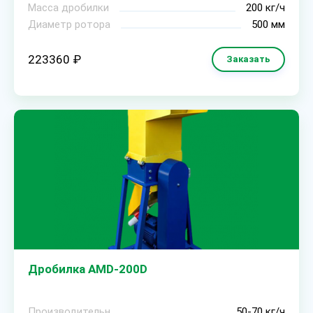
Масса дробилки
200 кг/ч
Диаметр ротора
500 мм
223360 ₽
Заказать
Дробилка AMD-200D
Производительность
50-70 кг/ч