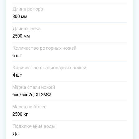
Длина ротора
800 мм
Длина шнека
2500 мм
Количество роторных ножей
6 шт
Количество стационарных ножей
4 шт
Марка стали ножей
6хс/6хв2с, Х12МФ
Масса не более
2500 кг
Подключение воды
Да